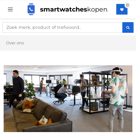
smartwatches
kopen
.
Over ons